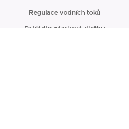
Regulace vodních toků
Pokládka zámkové dlažby
Realizace bazénů zabudovaných do terén
lního nakladače za energeticky
/0.0/18_183/0017160