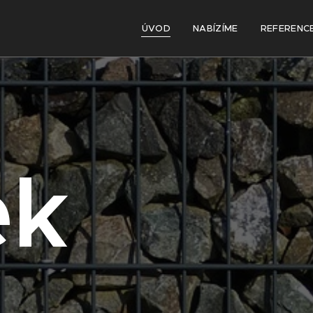
ÚVOD
NABÍZÍME
REFERENC
ek